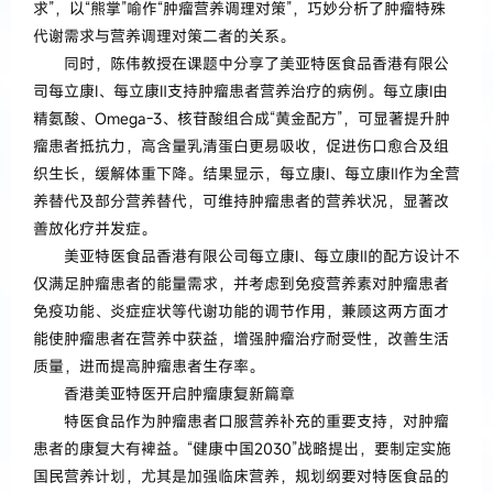
求”，以“熊掌”喻作“肿瘤营养调理对策”，巧妙分析了肿瘤特殊
代谢需求与营养调理对策二者的关系。
同时，陈伟教授在课题中分享了美亚特医食品香港有限公
司每立康Ⅰ、每立康Ⅱ支持肿瘤患者营养治疗的病例。每立康Ⅰ由
精氨酸、Omega-3、核苷酸组合成“黄金配方”，可显著提升肿
瘤患者抵抗力，高含量乳清蛋白更易吸收，促进伤口愈合及组
织生长，缓解体重下降。结果显示，每立康Ⅰ、每立康Ⅱ作为全营
养替代及部分营养替代，可维持肿瘤患者的营养状况，显著改
善放化疗并发症。
美亚特医食品香港有限公司每立康Ⅰ、每立康Ⅱ的配方设计不
仅满足肿瘤患者的能量需求，并考虑到免疫营养素对肿瘤患者
免疫功能、炎症症状等代谢功能的调节作用，兼顾这两方面才
能使肿瘤患者在营养中获益，增强肿瘤治疗耐受性，改善生活
质量，进而提高肿瘤患者生存率。
香港美亚特医开启肿瘤康复新篇章
特医食品作为肿瘤患者口服营养补充的重要支持，对肿瘤
患者的康复大有裨益。“健康中国2030”战略提出，要制定实施
国民营养计划，尤其是加强临床营养，规划纲要对特医食品的