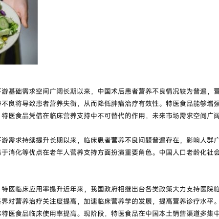
基础需求空间广阔长期以来，中国术后患者营养不良情况较为普遍，营
养不良将导致患者营养失衡，从而降低肿瘤治疗有效性。特医食品能够增
，特医食品凭借在临床营养支持中不可替代的作用，未来市场需求空间广
需求持续提升长期以来，临床患者营养不良问题普遍存在，影响人群广
易于消化等优点在老年人营养支持方面扮演重要角色。中国人口老龄化社
医临床应用率提升近年来，我国政府相继出台各类政策大力支持医院临
各界对营养治疗关注度提高，加速临床营养学的发展，提高营养诊疗水平
推特医食品临床使用率提高。现阶段，特医食品在中国本土销售渠道多集