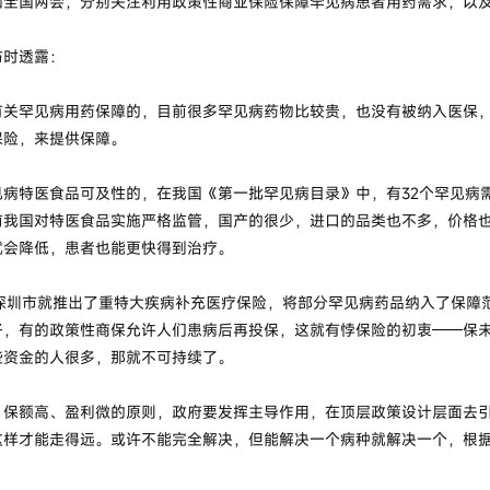
国两会，分别关注利用政策性商业保险保障罕见病患者用药需求，以
时透露：
罕见病用药保障的，目前很多罕见病药物比较贵，也没有被纳入医保，
保险，来提供保障。
特医食品可及性的，在我国《第一批罕见病目录》中，有32个罕见病需
前我国对特医食品实施严格监管，国产的很少，进口的品类也不多，价格
就会降低，患者也能更快得到治疗。
深圳市就推出了重特大疾病补充医疗保险，将部分罕见病药品纳入了保障
子，有的政策性商保允许人们患病后再投保，这就有悖保险的初衷——保
些资金的人很多，那就不可持续了。
额高、盈利微的原则，政府要发挥主导作用，在顶层政策设计层面去引
这样才能走得远。或许不能完全解决，但能解决一个病种就解决一个，根据