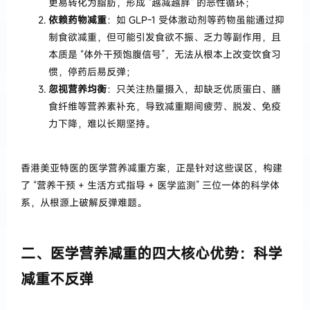
更易转化为脂肪，形成 “越减越胖” 的恶性循环；
依赖药物减重
：如 GLP-1 受体激动剂等药物虽能通过抑
制食欲减重，但可能引发食欲不振、乏力等副作用，且
本质是 “体外干预饱腹信号”，无法从根本上改变饮食习
惯，停药后易反弹；
忽视营养均衡
：只关注热量摄入，却缺乏优质蛋白、膳
食纤维等营养素补充，导致减重期间疲劳、脱发、免疫
力下降，难以长期坚持。
香港美亚特医的医学营养减重方案，正是针对这些误区，构建
了 “营养干预 + 生活方式指导 + 医学监测” 三位一体的科学体
系，从根源上破解反弹难题。
二、医学营养减重的四大核心优势：科学
减重不反弹