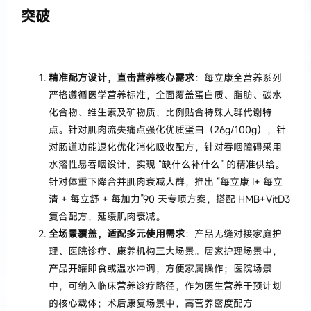
突破
精准配方设计，直击营养核心需求
：每立康全营养系列
严格遵循医学营养标准，全面覆盖蛋白质、脂肪、碳水
化合物、维生素及矿物质，比例贴合特殊人群代谢特
点。针对肌肉流失痛点强化优质蛋白（26g/100g），针
对肠道功能退化优化消化吸收配方，针对吞咽障碍采用
水溶性易吞咽设计，实现 “缺什么补什么” 的精准供给。
针对体重下降合并肌肉衰减人群，推出 “每立康 Ⅰ+ 每立
清 + 每立舒 + 每加力”90 天专项方案，搭配 HMB+VitD3
复合配方，延缓肌肉衰减。
全场景覆盖，适配多元使用需求
：产品无缝对接家庭护
理、医院诊疗、康养机构三大场景。居家护理场景中，
产品开罐即食或温水冲调，方便家属操作；医院场景
中，可纳入临床营养诊疗路径，作为医生营养干预计划
的核心载体；术后康复场景中，高营养密度配方