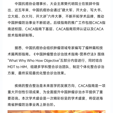
中国抗癌协会理事长、大会主席樊代明院士在致辞中指
出，近五年来，中国抗癌协会通过“建大军、开大会、写大书、
立大规、办大刊、开大讲”六件大事，不断开拓学术品牌，推动
中国肿瘤防治事业不断前进。后续指南的推广工作包括CACA指
南进校园、CACA指南下基层、CACA指南双师认证以及CACA
技术指南研制等。
据悉，中国抗癌协会组织肿瘤领域专家编写了瘤种篇和技
术篇两部指南。《中国肿瘤整合诊治技术指南-营养疗法》围绕
“What Why Who How Objective”五部分内容进行，同时结合
MDT to HIM，组建多学科整合诊治团队，制定个体化整合诊治
方案，最终实现最优化整合诊治效果。
疾病的整合整治是未来医学的发展方向，CACA指南是一项
重大开创性引领成果，为全面提升中国肿瘤诊治水平提供了重
要咨询。本次学术盛会是一次精彩纷呈的学术盛宴，将促进海
南省肿瘤防治事业再上新台阶。