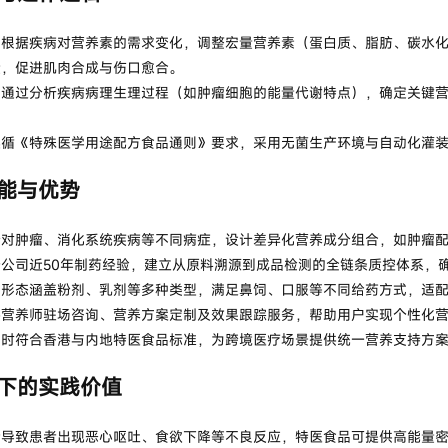
：根据疾病对营养素的需求变化，调整宏量营养素（蛋白质、脂肪、碳水
量，促进肌肉合成与伤口愈合。
：通过分析疾病病理生理过程（如肿瘤细胞的能量代谢特点），确定关键
遵循《特殊医学用途配方食品通则》要求，采用无菌生产环境与自动化灌
能与优势
针对肿瘤、消化系统疾病等不同病症，设计差异化营养成分组合，如肿瘤
公司近50年制药经验，建立从原料溯源到成品检测的全链条质控体系，
品形态涵盖粉剂、乳剂等多种类型，满足鼻饲、口服等不同给药方式，适
供营养师驻场咨询、营养方案定制及效果跟踪服务，帮助用户实现个性化
同时符合香港与内地特医食品标准，为跨境医疗场景提供统一营养支持方
下的实践价值
会导致患者出现恶心呕吐、食欲下降等不良反应，特医食品可提供高能量