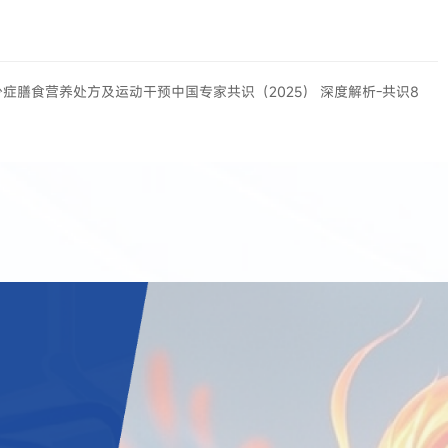
少症膳食营养处方及运动干预中国专家共识（2025） 深度解析-共识8