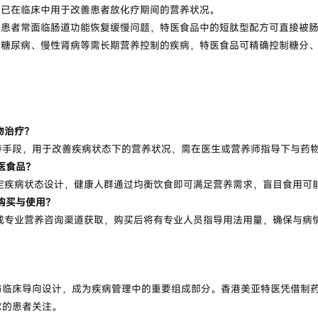
方已在临床中用于改善患者放化疗期间的营养状况。
术患者常面临肠道功能恢复缓慢问题，特医食品中的短肽型配方可直接被
于糖尿病、慢性肾病等需长期营养控制的疾病，特医食品可精确控制糖分
物治疗？
持手段，用于改善疾病状态下的营养状况，需在医生或营养师指导下与药
医食品？
特定疾病状态设计，健康人群通过均衡饮食即可满足营养需求，盲目食用可
购买与使用？
方或专业营养咨询渠道获取，购买后将有专业人员指导用法用量，确保与病
与临床导向设计，成为疾病管理中的重要组成部分。香港美亚特医凭借制
求的患者关注。