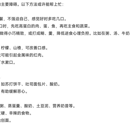
的主要障碍。以下方法或许能帮上忙：
小餐，不强迫自己，感觉好时多吃几口。
有胃口时，先吃高蛋白的肉、蛋、鱼，再吃主食和蔬菜。
物做得小巧精致，或打成糊、羹，降低进食心理负担。比如在粥、汤、牛
、柠檬、山楂，可改善口感。
代可能引起金属味的红肉。
打水漱口。
。
，如苏打饼干、吐司面包片、酸奶。
，有助缓解恶心。
泥粥、蒸蛋羹、酸奶、土豆泥、营养奶昔等。
过硬、辛辣的食物。
触创面。