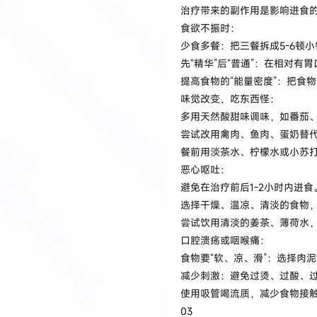
治疗带来的副作用是影响进食
食欲不振时：
少食多餐：把三餐拆成5-6顿
先“精华”后“普通”：在相对
提高食物的“能量密度”：把食
味觉改变，吃东西怪：
多用天然酸甜味调味，如番茄
尝试改用禽肉、鱼肉、蛋奶替
餐前用淡茶水、柠檬水或小苏
恶心呕吐：
避免在治疗前后1-2小时内进食
选择干燥、温凉、清淡的食物
尝试饮用清淡的姜茶、薄荷水
口腔溃疡或咽喉痛：
食物要“软、凉、滑”：选择肉
减少刺激：避免过烫、过酸、
使用吸管喝流质，减少食物接
03