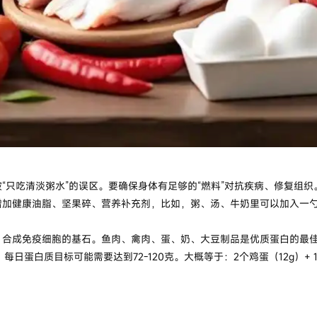
“只吃清淡粥水”的误区。要确保身体有足够的“燃料”对抗疾病、修复组
增加健康油脂、坚果碎、营养补充剂，比如，粥、汤、牛奶里可以加入一
合成免疫细胞的基石。鱼肉、禽肉、蛋、奶、大豆制品是优质蛋白的最佳来源
日蛋白质目标可能需要达到72-120克。大概等于：2个鸡蛋（12g）+ 1杯