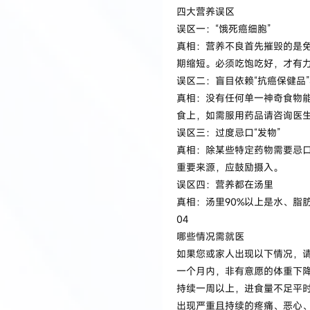
四大营养误区
误区一：“饿死癌细胞”
真相：营养不良首先摧毁的是
期缩短。必须吃饱吃好，才
误区二：盲目依赖“抗癌保健品
真相：没有任何单一神奇食物
食上，如需服用药品请咨询医
误区三：过度忌口“发物”
真相：除某些特定药物需要忌口
重要来源，应鼓励摄入。
误区四：营养都在汤里
真相：汤里90%以上是水、脂
04
哪些情况需就医
如果您或家人出现以下情况，
一个月内，非有意愿的体重下降
持续一周以上，进食量不足平时
出现严重且持续的疼痛、恶心