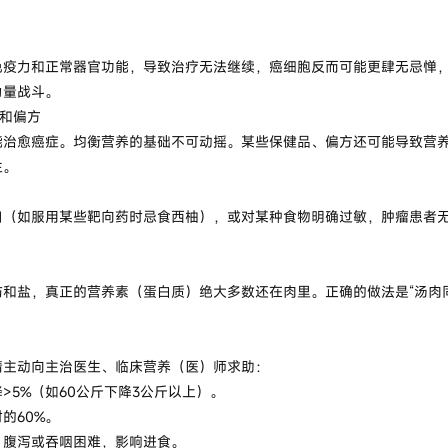
免疫力和正常器官功能，导致治疗无法继续，癌细胞反而可能更肆无忌惮
有力量战斗。
”和偏方
能治愈癌症。均衡营养的基础不可动摇。某些保健品、偏方还可能导致营
生。
（如服用某些靶向药时忌食西柚），或对某种食物明确过敏，肿瘤患者无
肪和盐，真正的营养素（蛋白质）绝大多数还在肉里。正确的做法是“汤肉同
请主动向主治医生、临床营养（医）师求助：
>5%（如60公斤下降3公斤以上）。
的60%。
、腹泻或吞咽困难，影响进食。