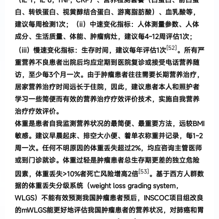
白、转铁蛋白、视黄醇结合蛋白、游离脂肪酸
）
、血
乳酸等
，
建议每周检测
1
次
；（
ⅱ
）
中速变化指标
：
人体测量参数、人体
成分、生活质量、体能、肿瘤病灶
，
建
议每
4~12
周评估
1
次
；
[52]
（
ⅲ
）
慢速变化指标
：
生存时间
，
建议每年评估
1
次
。
所有严
重营养不良患者出院后
均应定期到医院复诊或接受电话营养随
访
，
至少每
3
个月一次
。
由于肿瘤患者往往需要长期营养治疗
，
居家营养
治疗时间远长于住院
，
因此
，
建议患者本人
和照护者
学习一些简便而有效的营养治疗疗效评价技术
，
实施
自我营养
治疗疗效评价
。
体重是患者自我监测营养状况的最简便、最重要
方法
，
远较
BMI
敏感
。
建议早晨起床、排空大小便、着
单衣称重并记录
，
每
1~2
周一次
。
任何不明原因
的体重丢失超过
2%
，
均应咨询主管医师
或到门诊就诊
。
体重
过轻是肿瘤患者总生存期更差的独立危险
[53]
因素
，
体重丢失
>10%
者死亡风险增高
2
倍
。
基于西方人群数
据
的体重丢失分级系统
（
weight loss grading system
，
WLGS
）
不能有效预测我国肿瘤患者预后
，
INSCOC
项
目组改良
的
mWLGS
能更好地评估我国肿瘤患者的营
养状况
，
对肺癌和胃