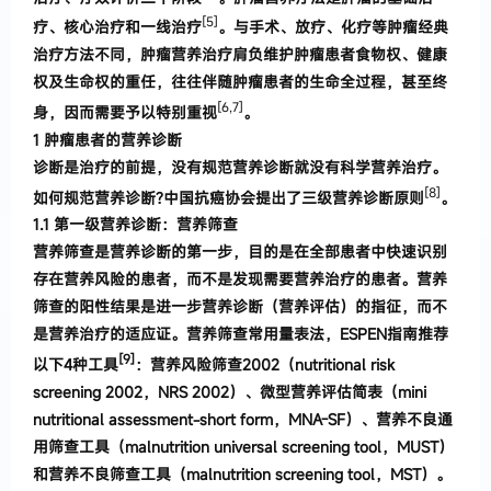
[5]
疗、核心治疗和一线治疗
。
与手术、放疗、
化疗等肿瘤经典
治疗方法不同
，
肿瘤营养治疗肩负维护肿瘤患者食物权、健康
权及生命权的重任
，
往往伴随肿瘤患者的生命全过程
，
甚至终
[6,7]
身
，
因而需要予以
特别重视
。
1
肿瘤患者的营养诊断
诊断是治疗的前提
，
没有规范营养诊断就没有科
学营养治疗
。
[8]
如何规范营养诊断
?
中国抗癌协会提出
了三级营养诊断原则
。
1.
1
第一级营养诊断
：
营养筛查
营养筛查是营养诊断的第一步，
目的是在
全部患者中快速识别
存在营养风险的患者，而不是发现需要营养治疗的患者。营养
筛查的阳性结果是进一步营养诊断（营养评估）的指征，而不
是营养治疗的适应证。营养筛查常用量表法，ESPEN指南推荐
[9]
以下4种工具
：营养风险筛查2002（nutritional risk
screening 2002，NRS 2002）、微型营养评估简表（mini
nutritional assessment-short form，MNA-SF）、营养不良通
用筛查工具（malnutrition universal screening tool，MUST）
和营养不良筛查工具（malnutrition screening tool，MST）。