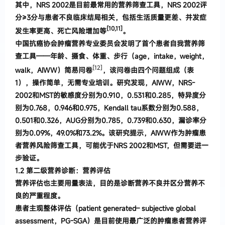
其中，NRS 2002是目前最常用的营养筛查工具，NRS 2002评
分≥3分与患者不良临床结局相关，包括生活质量更差、并发症
[10,11]
发生率更高、死亡风险增加等
。
中国抗癌协会肿瘤营养专业委员会发明了首个患
者自我营养筛
查工具
——
年龄、摄食、体重、步行
（
age
，
intake
，
weight
，
[12]
walk
，
AIWW
）
简易问卷
，
该问卷
由四个问题组成
（表
1
），
操作简单
，
无需专业
培训
。
研究
发现
，
AIWW
，
NRS-
2002
和
MST
的敏感度分别为
0
.
910
，
0
.
531
和
0
.
285
，
特异度分
别为
0
.
768
，
0
.
946
和
0
.
975
，
Kendall tau
系数分别为
0
.
588
，
0
.
501
和
0
.
326
，
AUG
分别为
0
.
785
，
0
.
739
和
0
.
630
，
漏诊率分
别为
0
.
09%
，
49
.
0%
和
73
.
2%
。
该研究提示
，
AIWW
作为肿瘤患
者营
养风险筛
查工具
，
可能优于
NRS
2002
和
MST
，
但需要进一
步
验证
。
1.
2
第二级营养诊断
：
营养评估
营养评估也主要用量表法
，
目的是诊断营
养不良
并区分营养不
良的严重程度
。
患者主观整体评估
（
patient generated
–
subjective global
assessment
，
PG-SGA
）
是目前使用最广泛的肿瘤
患者营养评