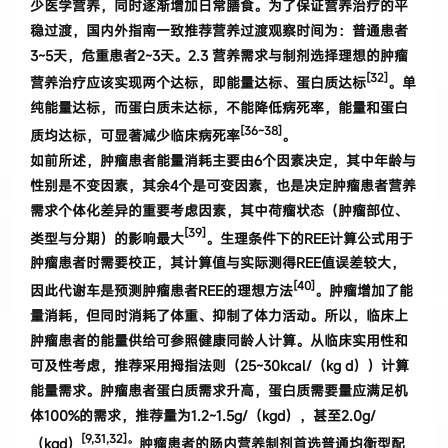
少医学营养，同时逐渐增加日常膳食。
为了保证营养治疗的平
稳过渡，国内外指南一致推荐营养过渡观察时间为：普通患者
3~5天，危重患者2~3天。
2.
3
营养需求与制剂选择
理想的肿瘤
[32]
营养治疗应该实现两个达标，即能量达标、蛋白质达标
。单
纯能量达标，而蛋白质未达标，不能降低病死率，能量和蛋白
[
36~38
]
质均达标，可显著减少临床病死率
。
如前所述
，
肿瘤患者能量消耗主要由
6
个因素决
定
，
其中年龄与
性别是不变因素
，
其余
4
个是可变因素
，
也是决定肿瘤患者营养
需求个体化差异的重要考虑因
素
，
其中荷瘤状态
（
肿瘤部位、
[39]
类型与分期
）
的影响最
大
。
生理条件下的
REE
计算公式用于
肿瘤患
者时需
要校正
，
其计算值与实际测得
REE
值误差较大
，
[40]
因此
代谢车是预测肿瘤患者
REE
的理想方法
。
肿瘤增加
了能
量消耗
，
但同时消耗了体重、抑制了体力活动
。
所以
，
临床上
肿瘤患者的能量供给可参照健康同龄人计算。从临床实用性和
可及性考虑，推荐采用拇指法则（25~30kcal/（kg d））计算
能量需求。肿瘤患者蛋白质需求升高，蛋白质需要量应满足机
体100%的需求，推荐量为1.2~1.5g/（kgd），甚至2.0g/
[9,
31,32]
。
（kgd）
肿瘤患者的肠内营养制剂首选普通均衡型配