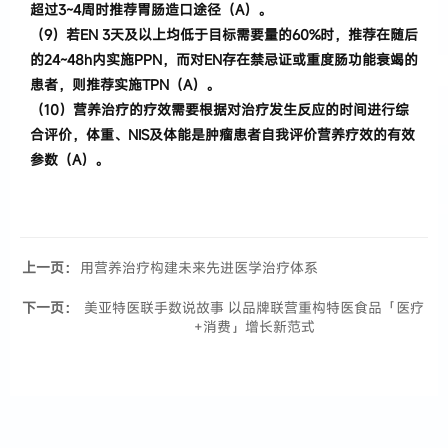
超过
3~4
周时推荐胃肠造口途径
（
A
）。
（
9
）
若
EN 3
天及以上均低于目标需要量的
60%
时
，
推荐在随后
的
24~48h
内实施
PPN
，
而对
EN
存在禁忌证或重度肠功能衰竭的
患者
，
则推荐实施
TPN
（
A
）。
（
10
）
营养治疗的疗效需要根据对治疗发生反应的时间进行综
合评价
，
体重、
NIS
及体能是肿瘤
患者
自我评价营养疗效的有效
参数
（
A
）。
上一页：
用营养治疗构建未来先进医学治疗体系
下一页：
美亚特医联手数说故事 以品牌联营重构特医食品「医疗
+消费」增长新范式