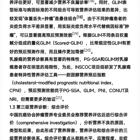
[18]
养评估更好
，
可显著减少营养不良
漏诊率
。
同时
，
GLIM
表
型标准与病因
标准的不同组
合可导致营养评估结果的差异
，
比
[18]
较发现
“
体重丢失
+
肿瘤
”
是最佳组合
。
由于不同肿瘤患者的
炎症负荷
水平差异显著
，
用实际炎症负荷水平代替病因标准
“
肿
[19]
瘤
”
，
可以显著提高预后预测效能
。
根据
GLIM
不同
条目权重
赋分组成的量化
GLIM
（
Scored
–
GLIM
），
比常
规定性
GLIM
有更
[20]
好的预后预测作用
，
而且操作更加
简便
。
乳腺癌的营养诊断具有显著的特殊性
，
PG
–
SGA
和
GLIM
对乳腺
癌患者存在明显的局限性
，
为此
，
IN
SCOC
项目组研发了乳腺癌
患者特异性营养评估工具
——
胆固醇营养预后指数
（
cholesterol
–
modified prog
nostic nutritional index
，
CPNI
），
预后预测效能优于
PG-SGA
，
GLIM
，
PNI
，
CONUT
及
[21]
NRI
，
但需要更多的验
证
。
1.
3
第三级营养诊断
：
综合评价
中国抗癌协会肿瘤营养专业委员会推荐营养评估后进行综合评
价（comprehensive investigation），
分析营
养不良的原因、
类型和后果
，
由此形
成了营养筛查、
营养评估和综合评价的三
级营养诊断体系
。
综合评价
重点从能耗水平、应激程度、炎症