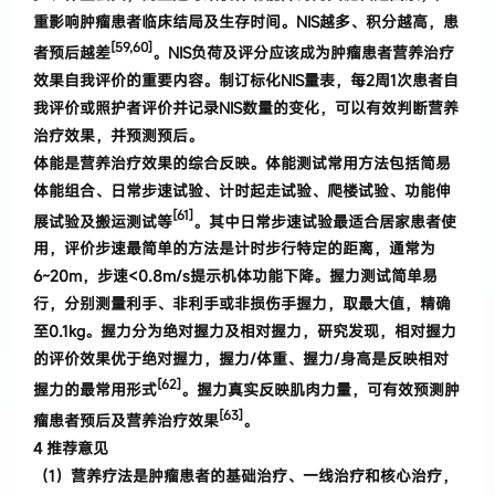
重影响肿
瘤患者临床结局及生存时间
。
NIS
越多、积分越高
，
患
[
59,
60
]
者预后越差
。
NIS
负荷及评分应该成为肿瘤患者
营养治疗
效果自我评价的重要内容
。
制订标化
NIS
量表
，
每
2
周
1
次患者自
我评价或照护者评价并记录
NIS
数量的变化
，
可以有效判断营养
治疗效果
，
并预测
预后
。
体能是营养治疗效果的综合反映
。
体能测试常用方法包括简易
体能组合、日常步速试验、计时起走试
验、爬楼试验、功能伸
[61]
展试验及搬运测试等
。
其中
日常步速试验最适合居家患者使
用
，
评价步速最简单的方法是计时步行特定的距离
，
通常为
6~20m
，
步速
<0
.
8m/s
提示机体功能下降
。
握力测试简单易
行
，
分别
测量利手、非利手或非损伤手握力
，
取最大值
，
精确
至
0
.
1kg
。
握力分为绝对握力及相对握力
，
研究发现
，
相对握力
的评价效果优于绝对握力
，
握力
/
体
重、握力
/
身高
是反映相对
[62]
握力的最常用形式
。
握力真实反映肌肉
力量
，
可有效预测肿
[63]
瘤患者预后及营养治疗效果
。
4
推荐意见
（
1
）
营养疗法是肿瘤患者的基础治疗、一线治疗
和核心治疗
，