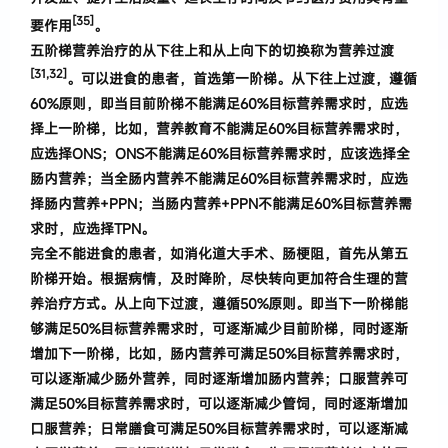
[35]
要作
用
。
五阶梯营养治疗的从下往上和从上向下的切换称为营养过渡
[
31,32
]
。可以进食的患者，首选第一阶梯。从下往上过渡，遵循
60%原则，即当目前阶梯不能满足60%目标营养需求时，应选
择上一阶梯，比如，营养教育不能满足60%目标营养需求时，
应选择ONS；ONS不能满足60%目标营养需求时，应该选择全
肠内营养；当全肠内营养不能满足60%目标营养需求时，应选
择肠内营养+PPN；当肠内营养+PPN不能满足60%目标营养需
求时，应选择TPN。
完全不能进食的患者
，
如消化道大手术、肠梗阻
，
首先从第五
阶梯开始
。
根据病情
，
及时降阶
，
尽快转向
更加符合生理的营
养治疗方式
。
从上向下过渡
，
遵循50%原则。即当下一阶梯能
够满足50%目标营养需求时，可逐渐减少目前阶梯，同时逐渐
增加下一阶梯，比如，肠内营养可满足50%目标营养需求时，
可以逐渐减少肠外营养，同时逐渐增加肠内营养；口服营养可
满足50%目标营养需求时，可以逐渐减少管饲，同时逐渐增加
口服营养；日常膳食可满足50%目标营养需求时，可以逐渐减