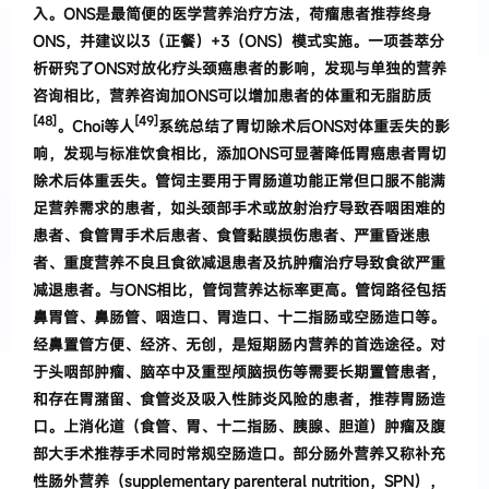
入。
ONS是最简便的医学营养治疗方法，荷瘤患者推荐终身
ONS，并建议以3（正餐）+3（ONS）模式实施。一项荟萃分
析研究了ONS对放化疗头颈癌患者的影响，发现与单独的营养
咨询相比，营养咨询加ONS可以增加患者的体重和无脂肪质
[48]
[49]
。Choi等人
系统总结了胃切除术后ONS对体重丢失的影
响，发现与标准饮食相比，添加ONS可显著降低胃癌患者胃切
除术后体重丢失。
管饲主要用于胃肠道功能正常但口服不能满
足营养需求的患者，如头颈部手术或放射治疗导致吞咽困难的
患者、食管胃手术后患者、食管黏膜损伤患者、严重昏迷患
者、重度营养不良且食欲减退患者及抗肿瘤治疗导致食欲严重
减退患者。与ONS相比，管饲营养达标率更高。管饲路径包括
鼻胃管、鼻肠管、咽造口、胃造口、十二指肠或空肠造口等。
经鼻置管方便、经济、无创，是短期肠内营养的首选途径。对
于头咽部肿瘤、脑卒中及重型颅脑损伤等需要长期置管患者，
和存在胃潴留、食管炎及吸入性肺炎风险的患者，推荐胃肠造
口。上消化道（食管、胃、十二指肠、胰腺、胆道）肿瘤及腹
部大手术推荐手术同时常规空肠造口。
部分肠外营养又称补充
性肠外营养（supplementary parenteral nutrition，SPN），