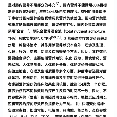
[9]
是对肠内营养不足部分的补充
。肠内营养不能满足60%目标
需要量超过3天时，应在24~48h内实施SPN。SPN的用量取决
于患者对肠内营养的耐受情况及营养负债差值。肠内营养禁忌
或重度肠功能衰竭的患者，建议使用TPN。国内外指南均推荐
采用“全合一”，即以全营养混合液（total nutrient admixture，
[50,51]
TNA）形式实施SPN及TPN
。
3 营养治疗疗效
评价
营养治
疗是一种整体治疗
，
其作用除营养状况本身外
，
还涉及生理、
心理、行为、结构、功能及疾病
等多个方面
。
因此
，
其疗效也
需要综合评价
，
主要包括
营养知识
–
态度
–
行为、摄食情况、营
养状况、人体学
测量、人体成分分析、体能评价与健康状况、
实验室检查、心理及生活质量等多个方面
。
肿瘤患者还要对瘤
灶体积、代谢活性、肿瘤标志物及生存时间进行特
异性评价
。
考虑到营养治疗的临床效果出现较慢
，
建议以
4
周为一个疗程
。
营养治疗后不同参数对治疗产生反应的时间不一致
，
因此
，
不
同参数评价
（
复查
）
的间隔时
间也各不相同
。
根据反应时间长
短将营养治疗的疗效
评价指标分为三类
。（
i
）
快速变化指标
：
实验室参数
，
如血常规、电解质、肝功能、肾功能、炎症参数
（
IL
–
1
，
IL-6
，
TNF
，
CRP
）
、营养检
测套餐
（
白蛋白、前白蛋