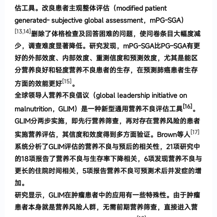
估工具
。
改良患者主观整体
评估
（
modified patient
generated- subjective global assessmen
t
，
mPG-
SGA
）
[13,14]
删除了体格检查及回答困难的问题
，
使问卷
条目大幅度减
少
，
调查难度显著降低
。
研究
发现
，
mPG-
SGA
比
PG
–
SGA
有更
好的外部效度、内部效度、重测
信度和预测效度
，
尤其是能区
分营养良好和轻度营养不良患者的生存
，
在预测肺癌患者生存
[15]
方面的效能更
好
。
全球领导人营养不良倡议（global leadership initiative on
[16]
malnutrition
，
GLIM
）
是
一种新型通用营养不良评估工具
。
GLIM分两步实施，即先行营养筛查，再对存在营养风险的患者
[17]
实施营养评估，其信度和效度得到多方面验证
。
Brown
等人
系统分析了
G
LIM
评估
的营养不良与预后的相关性
，
21
项研究中
的
18
项报告
了营养不良与生存率下降相关
，
6
项发现营养不良与
更长的住院时间相关
，
5
项报告营养
不良可预测术后
并发症的增
加
。
研究显示
，
GLIM
在肿瘤患者中的应用有一些特殊
性
。
由于肿瘤
患者本身就是营养风险人群
，
无需前期营
养筛查
，
直接进入营