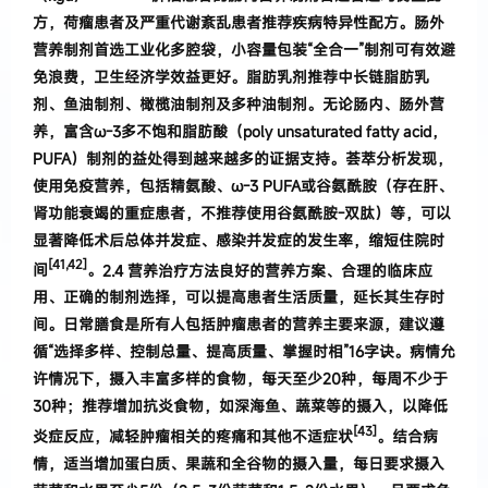
方，荷瘤患者及严重代谢紊乱患者推荐疾病特异性配方。肠外
营养制剂首选工业化多腔袋，小容量包装“全合一”制剂可有效避
免浪费，卫生经济学效益更好。脂肪乳剂推荐中长链脂肪乳
剂、鱼油制剂、橄榄油制剂及多种油制剂。无论肠内、肠外营
养，富含ω-3多不饱和脂肪酸（poly unsaturated fatty acid，
PUFA）制剂的益处得到越来越多的证据支持。荟萃分析发现，
使用免疫营养，包括精氨酸、ω-3 PUFA或谷氨酰胺（存在肝、
肾功能衰竭的重症患者，不推荐使用谷氨酰胺-双肽）等，可以
显著降低术后总体并发症、感染并发症的发生率，缩短住院时
[
41,42
]
间
。
2.
4
营养治疗方法
良好的营养方案、合理的临床应
用、正确的制剂选择，可以提高患者生活质量，延长其生存时
间。
日常膳食是所有人包括肿瘤患者的营养主要来源，建议遵
循“选择多样、控制总量、提高质量、掌握时相”16字诀。病情允
许情况下，摄入丰富多样的食物，每天至少20种，每周不少于
30种；推荐增加抗炎食物，如深海鱼、蔬菜等的摄入，以降低
[43]
炎症反应，减轻肿瘤相关的疼痛和其他不适症状
。结合病
情，适当增加蛋白质、果蔬和全谷物的摄入量，每日要求摄入