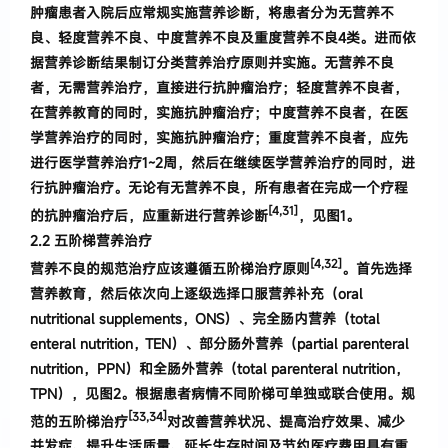
肿瘤患者入院后应常规实施营养诊断
，
将患者分为无营养不
良、轻度营养不良、中度营养不良及重度
营养不良
4
类
。
进而依
据营养诊断结果制订分类营养治
疗原则并实施
。
无营养不良
者
，
无需营养治疗
，
直接进
行抗肿瘤治疗
；
轻度营养不良者
，
在营养教育的同时
，
实施抗肿瘤治疗
；
中度营养不良者
，
在医
学营养治疗的同时
，
实施抗肿瘤治疗
；
重度营养不良者
，
应先
进行医
学营养治疗
1~2
周
，
然后在继续医学营养治疗
的同时
，
进
行抗肿瘤治疗
。
无论有无营养不良
，
所有患者在完
成一个疗程
[4,
31
]
的抗肿瘤治疗后
，
应重新进行营养诊
断
，
见图1。
2.
2
五阶梯营养治疗
[4,
32
]
营养不良的规范治疗应该遵循五阶梯治疗原
则
。
首先选择
营养教育
，
然后依次向上逐级选择口
服营养补充
（
oral
nutritiona
l supplements
，
ONS
）
、完全肠内营养
（
total
enteral nutrition
，
TEN
）
、部分肠外营养
（
partial parenteral
nutrition
，
PPN
）
和全肠外营养
（
total parenteral nutrition
，
TPN
），
见图2。
根据患者病情不同
阶梯可单独或联合使用
。
规
[
33,
34
]
范的五阶梯治疗
对改
善营养状况、提高治疗效果、减少
并发症、提升生活
质量、延长生存时间及节约医疗费用具有重