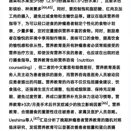
蔬菜和水果至少5份（2.5~3份蔬菜和1.5~2份水果），且要求色
[
44,45
]
彩缤纷、种类繁多
。同时，要控制饱和脂肪酸、红肉及加
工肉的摄入，避免过咸食物和含糖饮品等。建议在临床营养师
指导下，为可以经口进食的肿瘤患者制定个性化的食物计划
表，少量多餐，定时定量提供营养丰富的食物。同时，鼓励患
者在愉悦的环境中享用制作精良、美味可口的食物，提高饮食
的愉悦感和依从性。
营养教育是所有肿瘤患者必须常规接受的
营养治
疗方法
，
即使没有营养不良的患者
，
也应该在出院时进
行摄食指导
。
营养教育也称营养咨询
（
nutrition
counselling
），
但二者的中文意思有细微差别
，
营养教育是医
务
人员主动为患者提供的服务
，
而营养咨询是医务人员被动回
应患者提出的问题
。
营养教育的内容不仅仅包括膳食建议、饮
食强化，还强调生活方式调整，包括戒烟限酒、保持充足睡
眠、避免过度劳累、养成口服营养补充及体力活动习惯等。营
[46]
养教育≥3次/月是手术后并发症减少的独立影响因素
。营养
教育、合理膳食的重要性往往被患者、家属及医护人员忽略。
[47]
Ueshima等人
汇总分析了晚期肿瘤患者营养教育的随机对照
临床研究，发现营养教育可以显著改善患者能量和蛋白质摄