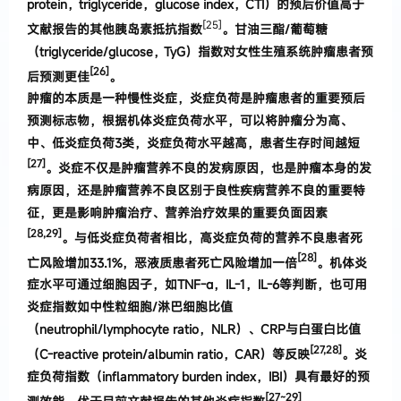
protein
，
trig
lyceride
，
glucose index
，
CTI
）
的预后价值高于
[25]
文献报告的其他胰岛
素抵抗指数
。
甘油三酯
/
葡萄糖
（
triglyceride/glucose
，
TyG
）
指数对女性生殖系统肿瘤患者预
[26]
后预测更佳
。
肿瘤的本质是一种慢性炎症
，
炎症负荷是肿瘤患
者的重要预后
预测标志物
，
根据机体炎症
负荷水平
，
可以将肿瘤分为高、
中、低炎症负荷
3
类
，
炎
症负荷
水平越高
，
患者生存时间越短
[27]
。
炎症不仅是肿瘤营
养不良的发病原因
，
也是肿瘤本身的发
病原因
，
还是
肿瘤营养不良区别于良性疾病营养不良的重要特
征
，
更是影响肿瘤治疗、营养治疗效果的重要负面因
素
[
28,
29
]
。
与低炎症负荷者相比
，
高炎症负荷的营
养不良
患者死
[28]
亡风险增加
33
.
1%
，
恶液质患者死亡风险增加
一倍
。
机体炎
症水平可通过细胞因子
，
如
TNF-
α
，
IL-
1
，
IL-6
等判断
，
也可用
炎症指数
如中性粒细胞
/
淋巴细胞比值
（
neutrophil/lymphocyte ratio
，
NLR
）
、
CRP
与白
蛋白比值
[
27,
28
]
（
C-reactive protein/albumin ratio
，
CAR
）
等反映
。
炎
症负荷指数
（
inflammatory bur
den index
，
IBI
）
具有最好的预
[
27
~
29
]