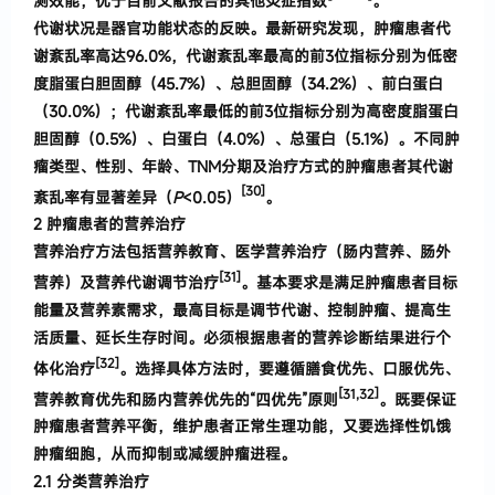
测效能
，
优于目前文献报告的其他炎症
指数
。
代谢状况是器官功能状态的反映。最新研究发现，肿瘤患者代
谢紊乱率高达96.0%，代谢紊乱率最高的
前
3
位指标分别为低密
度脂蛋白胆固醇
（
45
.
7%
）
、总胆
固醇
（
34
.
2%
）
、前白蛋白
（
30
.
0%
）；
代谢紊乱
率最低的前3
位指标分别为高密度脂蛋白
胆固醇
（
0
.
5
%
）
、白蛋白
（
4
.
0%
）
、总蛋白
（
5
.
1%
）。
不同肿
瘤类型、性别、年龄、
TNM
分期及治疗方式的肿瘤患者其代谢
[30]
紊乱率有显
著差异
（
P
<0
.
05
）
。
2
肿瘤患者的营养治疗
营养治疗方法包括营养教育、医学营养治疗
（
肠
内营养、肠外
[31]
营养
）
及营养代谢调节治疗
。
基本要求
是满足肿瘤患者目标
能量及营养素需求
，
最高目标是
调节代谢、控制肿瘤、提高生
活质量、延长生存时
间
。
必须根据患者的营养诊断结果进行个
[32]
体化治疗
。
选择具体方法时
，
要遵循膳食优先、口服优先、
[
31,
32
]
营养
教育优先和肠内营养优先的
“
四优先
”
原则
。
既要
保证
肿瘤患者营养平衡
，
维护患者正常生理功能
，
又要选择性饥饿
肿瘤细胞
，
从而抑制或减缓肿瘤
进程
。
2.
1
分类营养治疗