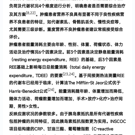
负荷及代谢状况
4
个维度进行分析
，
明确患者是否需要综合治疗
[8,22
]
及其方
案
。
肿瘤患者营养不良具有显著不同于良性疾病
营
养不良患者的特征
，
如代谢紊乱、骨骼肌丢失、慢性炎症等
，
尤其需要三级诊断
。
重度营养不良肿瘤患者建议常规接受综合
评价
。
肿瘤患者能量消耗主要由年龄、性别、体重、荷瘤状态、体力
活动及治疗情况
6
个因素决定
。
前
3
个因
素是决定静息能量消耗
（
resting energy expenditure
，
REE
）
的基础
，
后
3
个因素是
REE
基础上影响每日总能
量消耗
（
total daily energy
[23,24]
expenditure
，
TDEE
）
的要
素
。
基于间接测热法测量
REE
的代谢车已经用于
临床
，
计算法
The Mifflin-St J
eor
公式优于
[24]
Harris-Benedict
公式
。
能量消耗随年龄、体重增加而降低
，
随体
力活动、荷瘤数量增加而增加
，
手术
>
放疗
>
化疗
>
治
疗间
期
，
男性
>
女性
。
反映应激状况的参数较多
。
由于胰岛素抵抗是所有代谢性疾病
包括肿瘤的共同特征
，
因此胰岛素抵抗
指数更为实用
。
INSCOC
项目组构建的
CRP
、甘油三
酯、葡萄糖指数
（
C-reactive