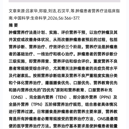
文章来源:吕家华,郑璇,刘洁,石汉平,等.肿瘤患者营养疗法临床指
南.中国科学:生命科学,2026,56:366–377.
摘 要
肿瘤营养疗法是计划、实施、评价营养干预
，
以治疗肿瘤及其
并发症或改善身体状况
，
从而改善肿瘤患者预后的过程
，
包括
营养诊断、营养治疗、疗效评价三个阶段
。
营养疗法是肿瘤患
者的基础治疗、一线治疗和核心
治疗
。
肿瘤患者的营养诊断分
三级实施
，
即营养筛查、营养评估和综合评价
。
重度营养不良
患者常规接受综合评
价
，
尤其需关注肿瘤患者的炎症负荷水平
及
代谢紊乱
。
按照营养诊断结果及营养不良严重程度实施分类
和个体化
营养治疗
，
遵循膳食优先、口服优先、营养教育优先
和肠内营养优先的
“
四优先
”
原则和营养教育、口服营养补
充
（
ONS
）
、完全肠内营养
（
TEN
）
、部分肠外营养
（
PPN
）
及
全肠外营养
（
TPN
）
五阶梯营养治疗规范
，
结合患者具体情
况
进行营养过渡
。
日常膳食是肿瘤患者的营养主要来源
，
营养教
育是所有肿瘤患者必需常
规接受的营养治疗方
法
，
ONS
是最简
便的医学营养治疗方法
。
营养治疗基本要求是使肿瘤患者能量