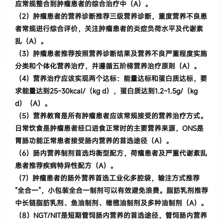
应常规整合到肿瘤患者的综合治疗
中
（
A
）。
（
2
）
肿瘤患者的营养诊断推荐三级营养诊断
，
重度
营养不良患
者常规进行综合评价
，
关注肿瘤患者的炎症负荷水平及代谢紊
乱
（
A
）。
（
3
）
肿瘤患者推荐按照营养诊断结果及营养不良
严重程度实施
分类和个体化营养治疗
，
并遵循五阶梯营养治疗原则
（
A
）。
（
4
）
营养治疗应该实现两个达标
：
能量达标和蛋白质达标
，
要
求能量达到
25~30kca
l/
（
kg d
），
蛋白质达
到
1
.
2~1
.
5g/
（
kg
d
）（
A
）。
（
5
）
营养教育是所有肿瘤患者应该常规接受的营
养治疗方式
。
日常饮食是肿瘤患者经口进食正常
时的
主要营养来源
，
ONS
是
胃肠功能正常患者接受肠内营养的首选途径
（
A
）。
（
6
）
肠内营养制剂首选均衡型配方
，
荷瘤患者及严
重代谢紊乱
患者推荐疾病特异性配方
（
A
）。
（7）肿瘤患者的肠外营养首选工业化多腔袋，输注方式推荐
“全合一”，小包装全合一制剂可以有效避免浪费
。
脂肪乳剂推荐
中长链脂肪乳剂、鱼油制剂、橄榄油制剂及多种油制剂
（
A
）。
（
8
）
NGT/NIT
是短期管饲肠内营养的首选途径
，
管
饲肠内营养