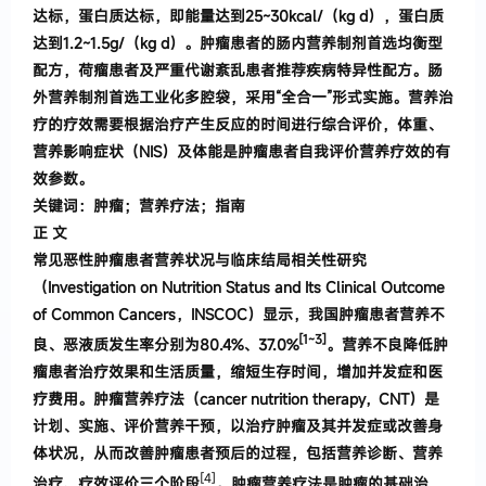
达标
，
蛋白质达标
，
即能量达到
25~30kcal/
（
kg d
），
蛋白质
达到
1
.
2~1
.
5g/
（
kg d
）。
肿瘤患者的肠内营养制剂首选均衡型
配方
，
荷瘤患者及严重代谢
紊乱患者推荐疾病特异性配方
。
肠
外营养制剂首选工业化多腔袋
，
采用
“
全
合一
”
形式实施
。
营养治
疗的疗效需要
根据治疗产生反应的时间进行综合评价
，
体重、
营养影响症状
（
NIS
）
及体
能是肿瘤患者自我评价营养疗效的有
效
参数
。
关键词
：
肿
瘤
；
营
养疗法
；
指南
正 文
常见恶性肿瘤患者营养状况与临床结局相关
性研
究
（
Investigation on
Nutrition Status and Its Clinical Outcome
of Common Cancers
，
INSCOC
）
显示
，
我国肿
瘤患者营养不
[1~3
]
良、恶液质发生率分别为
80
.
4%、
37
.
0%
。
营养不良降低肿
瘤患者治疗效果和生活质
量
，
缩短生存时间
，
增加并发症和医
疗费用
。
肿瘤营养
疗法
（
cancer nutrition therapy
，
CNT
）
是
计划、实施、评
价营养干预
，
以治疗肿瘤及其并发症或改善身
体状况
，
从而改善肿瘤患者预后的过程
，
包括营养诊断、营养
[4]
治疗、疗效评价三个阶段
。
肿瘤营养疗法是肿瘤的
基础治