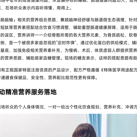
围绕中老年的高发健康问题，从普遍存在的睡眠、肠道健康问题切入，延
案，在场听众表示内容听得懂、用得上。
「
肠脑轴
」相关的营养组合思路，兼顾脑神经舒缓与肠道微生态调理，针
、短肽等营养素搭配结合饮食习惯调整，辅助重塑肠道健康屏障，适用于
钙的误区，营养讲师一一介绍骨骼所需的各大营养元素，为骨质疏松、软
摔倒，是一个被很多家庭忽视的”定时炸弹”，通过优化蛋白的供给模式，
好基底，加强免疫相关营养素补充，为慢病、术后、体质虚弱人群提供营
配的营养思路，辅助居家血糖管理。现场的糖友表示，这样的搭配思路有
拥有正规国家特医注册资质的产品设计，配方严格遵循《特殊医学用途配
普通膳食保健品，安全性、营养配比规范性更有保障。
动精准营养服务落地
现场听众的个人身体情况，一对一给出个性化饮食规划、营养补充、冲调