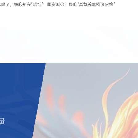
吃胖了，细胞却在“喊饿”！国家喊你：多吃“高营养素密度食物”
量